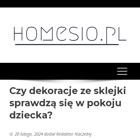
Skip
to
content
Czy dekoracje ze sklejki
sprawdzą się w pokoju
dziecka?
20 lutego, 2024
dodał
Redaktor Naczelny