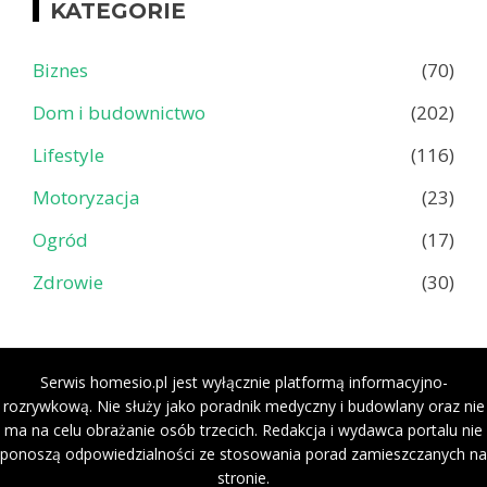
KATEGORIE
Biznes
(70)
Dom i budownictwo
(202)
Lifestyle
(116)
Motoryzacja
(23)
Ogród
(17)
Zdrowie
(30)
Serwis homesio.pl jest wyłącznie platformą informacyjno-
rozrywkową. Nie służy jako poradnik medyczny i budowlany oraz nie
ma na celu obrażanie osób trzecich. Redakcja i wydawca portalu nie
ponoszą odpowiedzialności ze stosowania porad zamieszczanych na
stronie.